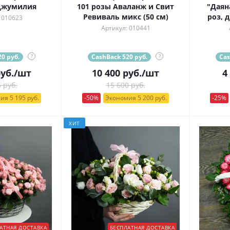
Джумилия
101 розы Аваланж и Свит
"Даян
Ревиваль микс (50 см)
роз, 
 010623
Артикул: 010441
0 руб.
?
CashBack 520 руб.
?
Cas
уб.
/шт
10 400
руб.
/шт
4
 руб.
15 600 руб.
ия 5 195 руб.
-50%
Экономия 5 200 руб.
-25%
ХИТ
АТНАЯ ДОСТАВКА
БЕСПЛАТНАЯ ДОСТАВКА