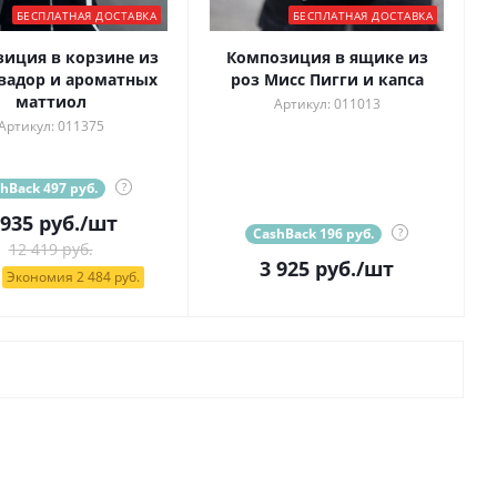
БЕСПЛАТНАЯ ДОСТАВКА
БЕСПЛАТНАЯ ДОСТАВКА
иция в корзине из
Композиция в ящике из
вадор и ароматных
роз Мисс Пигги и капса
маттиол
Артикул: 011013
Артикул: 011375
hBack 497 руб.
?
 935
руб.
/шт
CashBack 196 руб.
?
12 419 руб.
3 925
руб.
/шт
Экономия 2 484 руб.