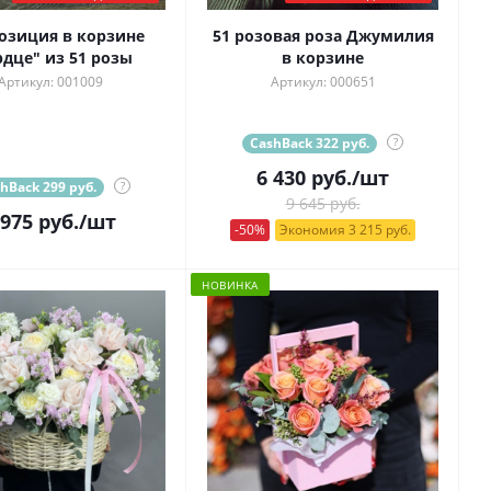
озиция в корзине
51 розовая роза Джумилия
рдце" из 51 розы
в корзине
Артикул: 001009
Артикул: 000651
CashBack 322 руб.
?
6 430
руб.
/шт
hBack 299 руб.
?
9 645 руб.
 975
руб.
/шт
-50%
Экономия 3 215 руб.
НОВИНКА