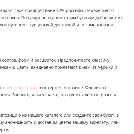
 отдают свое предпочтение 72% россиян. Первое место
о оттенков. Популярности ароматным бутонам добавляет их
углосуточно с курьерской доставкой или самовывозом.
 сортов, форм и расцветок. Предпочитаете классику?
тенками. Цветы ежедневно прилетают к нам из Африки и
пите
кустовые розы
в интернет-магазине. Флористы
ания. Звоните, и вы узнаете, что купить желтые розы на
.
мпозицию из нашего каталога или создайте свой букет, а
ашу анонимность и доставим цветы вашему адресату. Или
ерте.