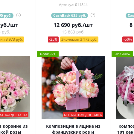
Артикул: 011844
5 руб.
?
CashBack 635 руб.
?
Cas
уб.
/шт
12 690
руб.
/шт
8
 руб.
15 863 руб.
ия 3 973 руб.
-25%
Экономия 3 173 руб.
-50%
НОВИНКА
НОВИНКА
АТНАЯ ДОСТАВКА
БЕСПЛАТНАЯ ДОСТАВКА
 корзине из
Композиция в ящике из
Композ
ской розы
французских роз и