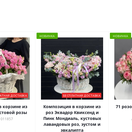
НОВИНКА
НОВИНКА
АТНАЯ ДОСТАВКА
БЕСПЛАТНАЯ ДОСТАВКА
 корзине из
Композиция в корзине из
71 роз
стовой розы
роз Эквадор Квиксенд и
Пинк Мондиаль, кустовых
 011857
лавандовых роз, эустом и
эвкалипта