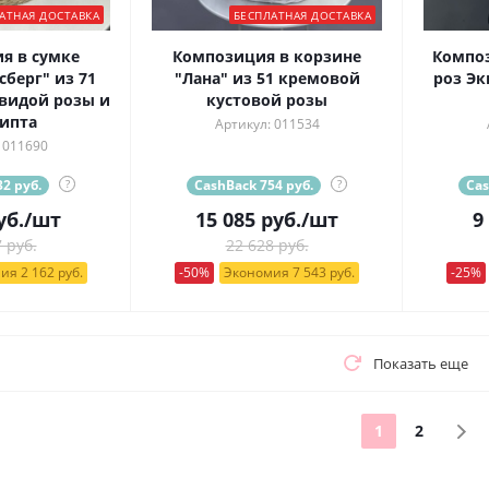
АТНАЯ ДОСТАВКА
БЕСПЛАТНАЯ ДОСТАВКА
я в сумке
Композиция в корзине
Композ
берг" из 71
"Лана" из 51 кремовой
роз Эк
видой розы и
кустовой розы
ипта
Артикул: 011534
 011690
2 руб.
?
CashBack 754 руб.
?
Cas
уб.
/шт
15 085
руб.
/шт
9
 руб.
22 628 руб.
ия 2 162 руб.
-50%
Экономия 7 543 руб.
-25%
Показать еще
1
2