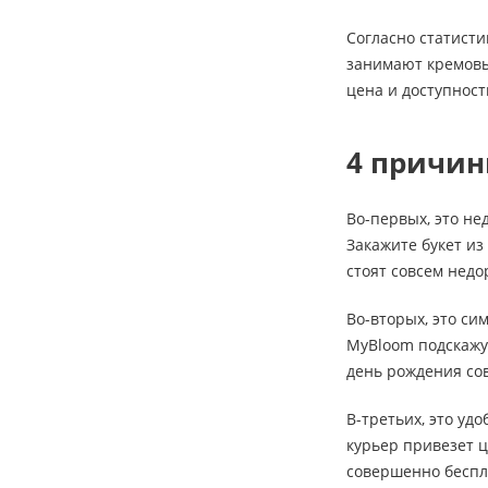
Согласно статисти
занимают кремовые
цена и доступност
4 причин
Во-первых, это не
Закажите букет из
стоят совсем недо
Во-вторых, это си
MyBloom подскажут
день рождения сов
В-третьих, это уд
курьер привезет ц
совершенно беспл