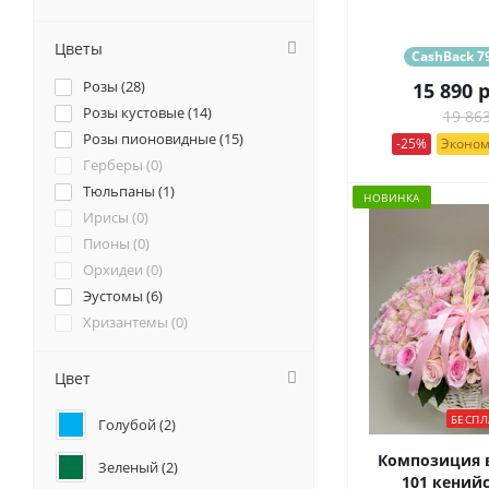
Цветы
CashBack 79
Розы (
28
)
15 890
р
Розы кустовые (
14
)
19 863
Розы пионовидные (
15
)
-25%
Эконом
Герберы (
0
)
Тюльпаны (
1
)
НОВИНКА
Ирисы (
0
)
Пионы (
0
)
Орхидеи (
0
)
Эустомы (
6
)
Хризантемы (
0
)
Ромашки (
0
)
Ранункулюсы (
0
)
Цвет
Альстромерии (
0
)
БЕСПЛ
Голубой (
2
)
Гортензии (
2
)
Лилии (
0
)
Композиция в
Зеленый (
2
)
Подсолнухи (
0
)
101 кений