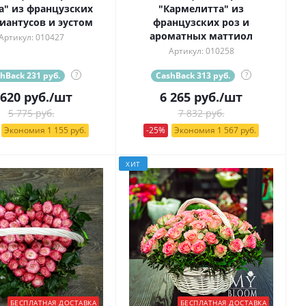
а" из французских
"Кармелитта" из
диантусов и эустом
французских роз и
ароматных маттиол
Артикул: 010427
Артикул: 010258
hBack 231 руб.
?
CashBack 313 руб.
?
 620
руб.
/шт
6 265
руб.
/шт
5 775 руб.
7 832 руб.
Экономия 1 155 руб.
-25%
Экономия 1 567 руб.
ХИТ
БЕСПЛАТНАЯ ДОСТАВКА
БЕСПЛАТНАЯ ДОСТАВКА