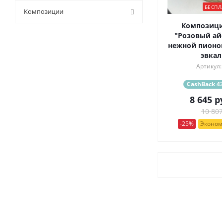
БЕСПЛ
9 (
0
)
Композиции
Композици
"Розовый айс
нежной пионо
эвкал
Артикул:
CashBack 43
8 645
р
10 807
-25%
Эконом