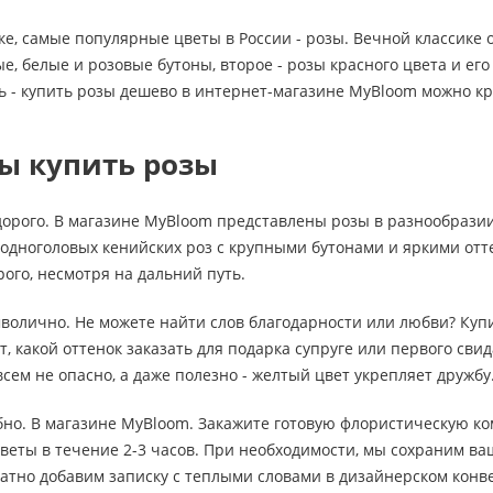
ке, самые популярные цветы в России - розы. Вечной классике
, белые и розовые бутоны, второе - розы красного цвета и ег
ь - купить розы дешево в интернет-магазине MyBloom можно кр
ы купить розы
дорого. В магазине MyBloom представлены розы в разнообразии
 одноголовых кенийских роз с крупными бутонами и яркими от
рого, несмотря на дальний путь.
мволично. Не можете найти слов благодарности или любви? Ку
, какой оттенок заказать для подарка супруге или первого свид
сем не опасно, а даже полезно - желтый цвет укрепляет дружбу
обно. В магазине MyBloom. Закажите готовую флористическую ко
веты в течение 2-3 часов. При необходимости, мы сохраним в
атно добавим записку с теплыми словами в дизайнерском конв