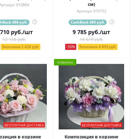
см)
Артикул: 010864
Артикул: 010752
hBack 486 руб.
?
CashBack 489 руб.
?
 710
руб.
/шт
9 785
руб.
/шт
12 138 руб.
14 678 руб.
Экономия 2 428 руб.
-50%
Экономия 4 893 руб.
НОВИНКА
БЕСПЛАТНАЯ ДОСТАВКА
БЕСПЛАТНАЯ ДОСТАВКА
озиция в корзине
Композиция в корзине