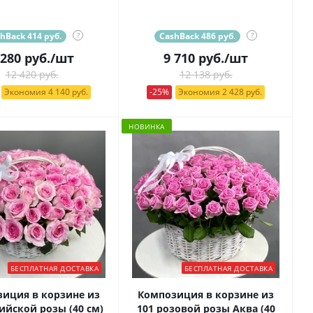
hBack 414 руб.
?
CashBack 486 руб.
?
 280
руб.
/шт
9 710
руб.
/шт
12 420 руб.
12 138 руб.
Экономия 4 140 руб.
-25%
Экономия 2 428 руб.
НОВИНКА
БЕСПЛАТНАЯ ДОСТАВКА
БЕСПЛАТНАЯ ДОСТАВКА
иция в корзине из
Композиция в корзине из
101 кенийской розы (40 см)
101 розовой розы Аква (40