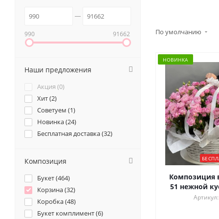
По умолчанию
990
91662
НОВИНКА
Наши предложения
Акция (
0
)
Хит (
2
)
Советуем (
1
)
Новинка (
24
)
Бесплатная доставка (
32
)
БЕСПЛ
Композиция
Композиция в
Букет (
464
)
51 нежной ку
Корзина (
32
)
Артикул:
Коробка (
48
)
Букет комплимент (
6
)