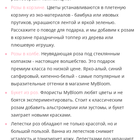
Розы в корзине.
Цветы устанавливаются в плетеную
корзину из эко-материалов - бамбука или ивовых
прутиков, украшаются лентой и яркой зеленью.
Расскажите о поводе для подарка, и мы добавим к розам
в корзине праздничный топпер из дерева или
плюшевую игрушку.
Розы в колбе.
Неувядающая роза под стеклянным
колпаком - настоящее волшебство. Это подарок
премиум класса по низкой цене. Ярко-алый, синий
сапфировый, кипенно-белый - самые популярные и
выразительные оттенки в магазине MyBloom.
Букет из роз.
Флористы MyBloom любят цветы и не
боятся экспериментировать. Стоит к классическим
розам добавить альстромерии или эустомы, и букет
заиграет новыми красками.
Лепестки роз обладают не только красотой, но и
большой пользой. Ванна из лепестков снимает
усталость и тонизирует кожу. Лепестками роз украшают