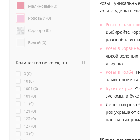
Розы - уникальные
Анемоны (
0
)
Малиновый (
0
)
хотите удивить св
Гвоздики (
0
)
Розовый (
0
)
Геогрины (
0
)
Розы в шляпной
Гипсофилы (
0
)
Серебро (
0
)
Выбирайте коро
Каллы (
0
)
разнообразят 
Маттиола (
0
)
Белый (
0
)
Розы в корзине
Нарциссы (
0
)
Красный (
0
)
яркой зеленью.
Фрезия (
0
)
Количество веточек, шт
игрушку.
Бордовый (
0
)
Розы в колбе.
Не
0 (
0
)
Желтый (
0
)
алый, синий са
10 (
0
)
Букет из роз.
Фл
1001 (
0
)
Коралловый (
0
)
эустомы, и бук
101 (
0
)
11 (
Кремовый (
0
)
0
)
Лепестки роз о
121 (
0
)
роз украшают с
Оранжевый (
0
)
125 (
0
)
настоящих ром
127 (
0
)
Персиковый (
0
)
13 (
0
)