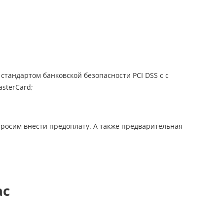
стандартом банковской безопасности PCI DSS с с
sterCard;
просим внести предоплату. А также предварительная
ас