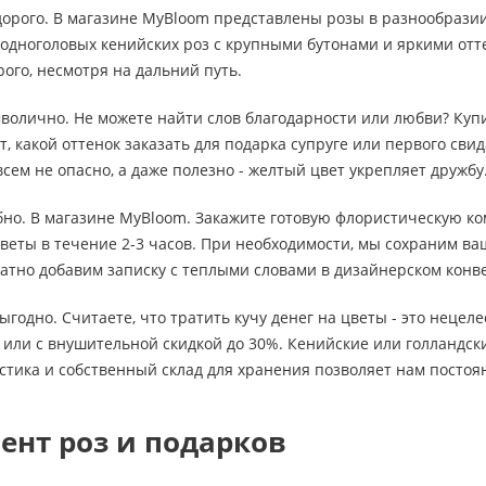
дорого. В магазине MyBloom представлены розы в разнообразии
 одноголовых кенийских роз с крупными бутонами и яркими от
рого, несмотря на дальний путь.
мволично. Не можете найти слов благодарности или любви? Ку
, какой оттенок заказать для подарка супруге или первого свид
сем не опасно, а даже полезно - желтый цвет укрепляет дружбу
обно. В магазине MyBloom. Закажите готовую флористическую ко
веты в течение 2-3 часов. При необходимости, мы сохраним в
атно добавим записку с теплыми словами в дизайнерском конв
выгодно. Считаете, что тратить кучу денег на цветы - это неце
или с внушительной скидкой до 30%. Кенийские или голландски
стика и собственный склад для хранения позволяет нам посто
ент роз и подарков