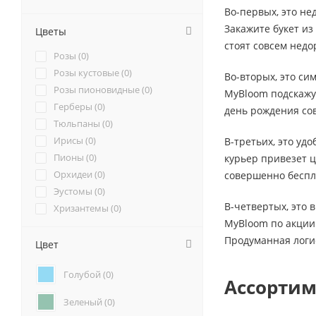
Во-первых, это не
Закажите букет из
Цветы
стоят совсем недо
Розы (
0
)
Розы кустовые (
0
)
Во-вторых, это си
Розы пионовидные (
0
)
MyBloom подскажут
Герберы (
0
)
день рождения сов
Тюльпаны (
0
)
Ирисы (
0
)
В-третьих, это уд
Пионы (
0
)
курьер привезет ц
Орхидеи (
0
)
совершенно беспл
Эустомы (
0
)
В-четвертых, это 
Хризантемы (
0
)
MyBloom по акции 
Ромашки (
0
)
Продуманная логи
Ранункулюсы (
0
)
Цвет
Альстромерии (
0
)
Голубой (
0
)
Гортензии (
0
)
Ассортим
Лилии (
0
)
Зеленый (
0
)
Подсолнухи (
0
)