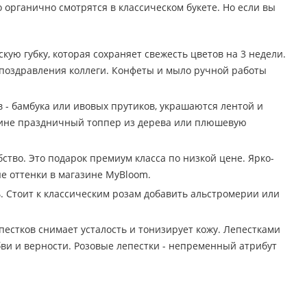
о органично смотрятся в классическом букете. Но если вы
ю губку, которая сохраняет свежесть цветов на 3 недели.
 поздравления коллеги. Конфеты и мыло ручной работы
 - бамбука или ивовых прутиков, украшаются лентой и
орзине праздничный топпер из дерева или плюшевую
тво. Это подарок премиум класса по низкой цене. Ярко-
е оттенки в магазине MyBloom.
 Стоит к классическим розам добавить альстромерии или
пестков снимает усталость и тонизирует кожу. Лепестками
ви и верности. Розовые лепестки - непременный атрибут