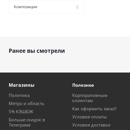
9 (
0
)
Композиции
Ранее вы смотрели
Магазины
Полезное
Политика
Корпоративным
клиентам
Метро и область
Как оформить заказ?
5% КЭШБЭК
Условия оплаты
Больше скидок в
Телеграме
Условия доставки