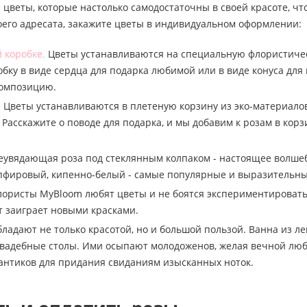
 цветы, которые настолько самодостаточны в своей красоте, чт
оего адресата, закажите цветы в индивидуальном оформлении:
 коробке.
Цветы устанавливаются на специальную флористическу
бку в виде сердца для подарка любимой или в виде конуса для
композицию.
.
Цветы устанавливаются в плетеную корзину из эко-материалов
 Расскажите о поводе для подарка, и мы добавим к розам в к
увядающая роза под стеклянным колпаком - настоящее волшебс
пфировый, кипенно-белый - самые популярные и выразительны
ористы MyBloom любят цветы и не боятся экспериментировать.
ет заиграет новыми красками.
бладают не только красотой, но и большой пользой. Ванна из ле
вадебные столы. Ими осыпают молодоженов, желая вечной люб
антиков для придания свиданиям изысканных ноток.