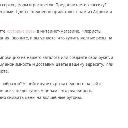
 сортов, форм и расцветок. Предпочитаете классику?
тенками. Цветы ежедневно прилетают к нам из Африки и
пите
кустовые розы
в интернет-магазине. Флористы
ания. Звоните, и вы узнаете, что купить желтые розы на
.
мпозицию из нашего каталога или создайте свой букет, а
ашу анонимность и доставим цветы вашему адресату. Или
ерте.
лесообразно? Успейте купить розы недорого на сайте
е розы по доступным ценам - это реальность.
янно снижать цены на волшебные бутоны.