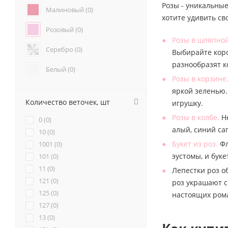
Розы - уникальные
Анемоны (
0
)
Малиновый (
0
)
хотите удивить св
Гвоздики (
0
)
Розовый (
0
)
Геогрины (
0
)
Розы в шляпной
Гипсофилы (
0
)
Серебро (
0
)
Выбирайте коро
Каллы (
0
)
разнообразят 
Маттиола (
0
)
Белый (
0
)
Розы в корзине
Нарциссы (
0
)
Красный (
0
)
яркой зеленью.
Фрезия (
0
)
Количество веточек, шт
игрушку.
Бордовый (
0
)
Розы в колбе.
Не
0 (
0
)
Желтый (
0
)
алый, синий са
10 (
0
)
Букет из роз.
Фл
1001 (
0
)
Коралловый (
0
)
эустомы, и бук
101 (
0
)
11 (
Кремовый (
0
)
0
)
Лепестки роз о
121 (
0
)
роз украшают с
Оранжевый (
0
)
125 (
0
)
настоящих ром
127 (
0
)
Персиковый (
0
)
13 (
0
)