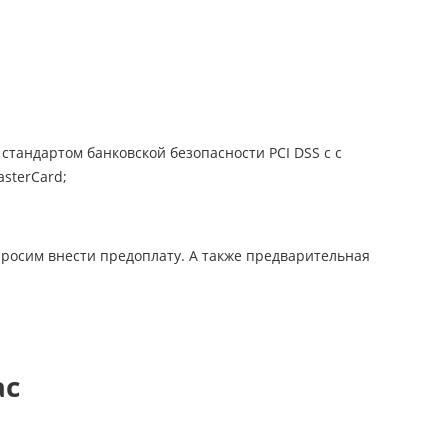
стандартом банковской безопасности PCI DSS с с
sterCard;
просим внести предоплату. А также предварительная
ас