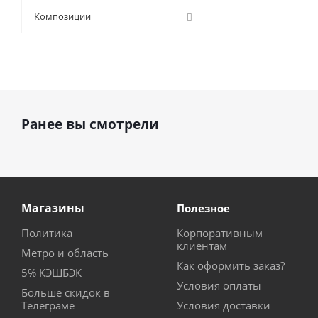
9 (
0
)
Композиции
Ранее вы смотрели
Магазины
Полезное
Политика
Корпоративным
клиентам
Метро и область
Как оформить заказ?
5% КЭШБЭК
Условия оплаты
Больше скидок в
Телеграме
Условия доставки