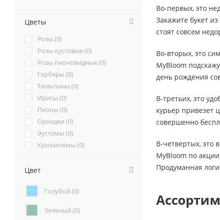
Во-первых, это не
Закажите букет из
Цветы
стоят совсем недо
Розы (
0
)
Розы кустовые (
0
)
Во-вторых, это си
Розы пионовидные (
0
)
MyBloom подскажут
Герберы (
0
)
день рождения сов
Тюльпаны (
0
)
Ирисы (
0
)
В-третьих, это уд
Пионы (
0
)
курьер привезет ц
Орхидеи (
0
)
совершенно беспл
Эустомы (
0
)
В-четвертых, это 
Хризантемы (
0
)
MyBloom по акции 
Ромашки (
0
)
Продуманная логи
Ранункулюсы (
0
)
Цвет
Альстромерии (
0
)
Голубой (
0
)
Гортензии (
0
)
Ассортим
Лилии (
0
)
Зеленый (
0
)
Подсолнухи (
0
)