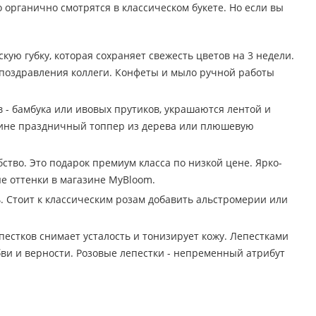
о органично смотрятся в классическом букете. Но если вы
ю губку, которая сохраняет свежесть цветов на 3 недели.
 поздравления коллеги. Конфеты и мыло ручной работы
 - бамбука или ивовых прутиков, украшаются лентой и
орзине праздничный топпер из дерева или плюшевую
тво. Это подарок премиум класса по низкой цене. Ярко-
е оттенки в магазине MyBloom.
 Стоит к классическим розам добавить альстромерии или
пестков снимает усталость и тонизирует кожу. Лепестками
ви и верности. Розовые лепестки - непременный атрибут