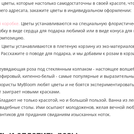
 цветы, которые настолько самодостаточны в своей красоте, чт
оего адресата, закажите цветы в индивидуальном оформлении:
 коробке.
Цветы устанавливаются на специальную флористическу
бку в виде сердца для подарка любимой или в виде конуса для
композицию.
.
Цветы устанавливаются в плетеную корзину из эко-материалов
 Расскажите о поводе для подарка, и мы добавим к розам в к
увядающая роза под стеклянным колпаком - настоящее волшебс
пфировый, кипенно-белый - самые популярные и выразительны
ористы MyBloom любят цветы и не боятся экспериментировать.
ет заиграет новыми красками.
бладают не только красотой, но и большой пользой. Ванна из ле
вадебные столы. Ими осыпают молодоженов, желая вечной люб
антиков для придания свиданиям изысканных ноток.