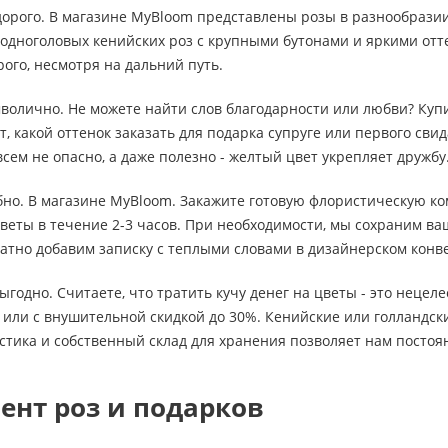
дорого. В магазине MyBloom представлены розы в разнообразии
 одноголовых кенийских роз с крупными бутонами и яркими от
рого, несмотря на дальний путь.
мволично. Не можете найти слов благодарности или любви? Ку
, какой оттенок заказать для подарка супруге или первого свид
сем не опасно, а даже полезно - желтый цвет укрепляет дружбу
обно. В магазине MyBloom. Закажите готовую флористическую ко
веты в течение 2-3 часов. При необходимости, мы сохраним в
атно добавим записку с теплыми словами в дизайнерском конв
выгодно. Считаете, что тратить кучу денег на цветы - это неце
или с внушительной скидкой до 30%. Кенийские или голландски
стика и собственный склад для хранения позволяет нам посто
ент роз и подарков