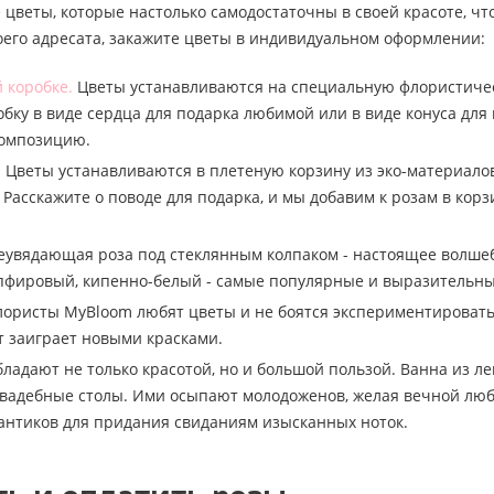
 цветы, которые настолько самодостаточны в своей красоте, чт
оего адресата, закажите цветы в индивидуальном оформлении:
 коробке.
Цветы устанавливаются на специальную флористическу
бку в виде сердца для подарка любимой или в виде конуса для
композицию.
.
Цветы устанавливаются в плетеную корзину из эко-материалов
 Расскажите о поводе для подарка, и мы добавим к розам в к
увядающая роза под стеклянным колпаком - настоящее волшебс
пфировый, кипенно-белый - самые популярные и выразительны
ористы MyBloom любят цветы и не боятся экспериментировать.
ет заиграет новыми красками.
бладают не только красотой, но и большой пользой. Ванна из ле
вадебные столы. Ими осыпают молодоженов, желая вечной люб
антиков для придания свиданиям изысканных ноток.