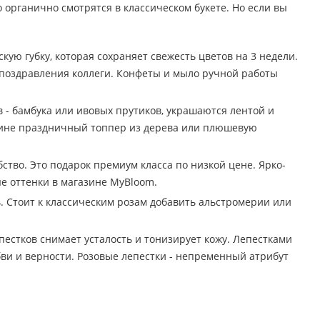
о органично смотрятся в классическом букете. Но если вы
ю губку, которая сохраняет свежесть цветов на 3 недели.
 поздравления коллеги. Конфеты и мыло ручной работы
 - бамбука или ивовых прутиков, украшаются лентой и
орзине праздничный топпер из дерева или плюшевую
тво. Это подарок премиум класса по низкой цене. Ярко-
е оттенки в магазине MyBloom.
 Стоит к классическим розам добавить альстромерии или
пестков снимает усталость и тонизирует кожу. Лепестками
ви и верности. Розовые лепестки - непременный атрибут