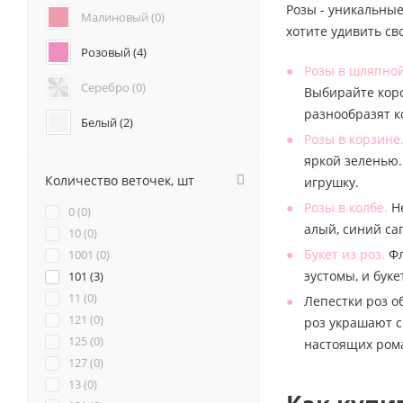
Розы - уникальные
Анемоны (
0
)
Малиновый (
0
)
хотите удивить св
Гвоздики (
0
)
Розовый (
4
)
Геогрины (
0
)
Розы в шляпной
Гипсофилы (
0
)
Серебро (
0
)
Выбирайте коро
Каллы (
0
)
разнообразят 
Маттиола (
0
)
Белый (
2
)
Розы в корзине
Нарциссы (
0
)
Красный (
3
)
яркой зеленью.
Фрезия (
0
)
Количество веточек, шт
игрушку.
Бордовый (
0
)
Розы в колбе.
Не
0 (
0
)
Желтый (
0
)
алый, синий са
10 (
0
)
Букет из роз.
Фл
1001 (
0
)
Коралловый (
0
)
эустомы, и бук
101 (
3
)
11 (
Кремовый (
0
)
2
)
Лепестки роз о
121 (
0
)
роз украшают с
Оранжевый (
0
)
125 (
0
)
настоящих ром
127 (
0
)
Персиковый (
0
)
13 (
0
)