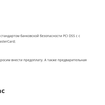
стандартом банковской безопасности PCI DSS с с
sterCard;
просим внести предоплату. А также предварительная
ас