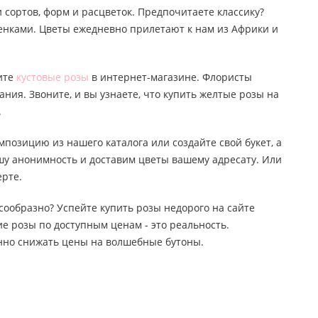
 сортов, форм и расцветок. Предпочитаете классику?
тенками. Цветы ежедневно прилетают к нам из Африки и
пите
кустовые розы
в интернет-магазине. Флористы
ания. Звоните, и вы узнаете, что купить желтые розы на
.
мпозицию из нашего каталога или создайте свой букет, а
ашу анонимность и доставим цветы вашему адресату. Или
ерте.
лесообразно? Успейте купить розы недорого на сайте
е розы по доступным ценам - это реальность.
янно снижать цены на волшебные бутоны.