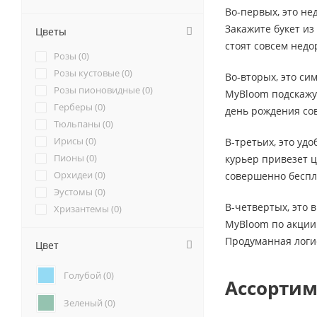
Во-первых, это не
Закажите букет из
Цветы
стоят совсем недо
Розы (
0
)
Розы кустовые (
0
)
Во-вторых, это си
Розы пионовидные (
0
)
MyBloom подскажут
Герберы (
0
)
день рождения сов
Тюльпаны (
0
)
Ирисы (
0
)
В-третьих, это уд
Пионы (
0
)
курьер привезет ц
Орхидеи (
0
)
совершенно беспл
Эустомы (
0
)
В-четвертых, это 
Хризантемы (
0
)
MyBloom по акции 
Ромашки (
0
)
Продуманная логи
Ранункулюсы (
0
)
Цвет
Альстромерии (
0
)
Голубой (
0
)
Гортензии (
0
)
Ассортим
Лилии (
0
)
Зеленый (
0
)
Подсолнухи (
0
)