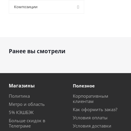
9 (
0
)
Композиции
Ранее вы смотрели
Магазины
Полезное
Политика
Корпоративным
клиентам
Метро и область
Как оформить заказ?
5% КЭШБЭК
Условия оплаты
Больше скидок в
Телеграме
Условия доставки