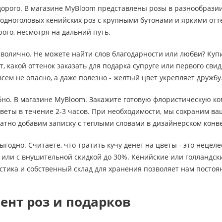
дорого. В магазине MyBloom представлены розы в разнообразии
 одноголовых кенийских роз с крупными бутонами и яркими от
рого, несмотря на дальний путь.
мволично. Не можете найти слов благодарности или любви? Ку
, какой оттенок заказать для подарка супруге или первого свид
сем не опасно, а даже полезно - желтый цвет укрепляет дружбу
обно. В магазине MyBloom. Закажите готовую флористическую ко
веты в течение 2-3 часов. При необходимости, мы сохраним в
атно добавим записку с теплыми словами в дизайнерском конв
выгодно. Считаете, что тратить кучу денег на цветы - это неце
или с внушительной скидкой до 30%. Кенийские или голландски
стика и собственный склад для хранения позволяет нам посто
ент роз и подарков