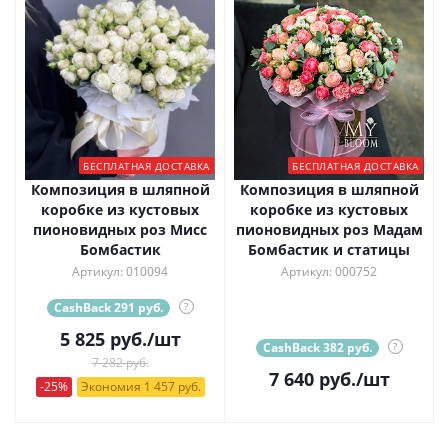
БЕСПЛАТНАЯ ДОСТАВКА
БЕСПЛАТНАЯ ДОСТАВКА
Композиция в шляпной
Композиция в шляпной
коробке из кустовых
коробке из кустовых
пионовидных роз Мисс
пионовидных роз Мадам
Бомбастик
Бомбастик и статицы
Артикул: 010094
Артикул: 000752
CashBack 291 руб.
?
5 825
руб.
/шт
CashBack 382 руб.
?
7 282 руб.
7 640
руб.
/шт
-25%
Экономия 1 457 руб.