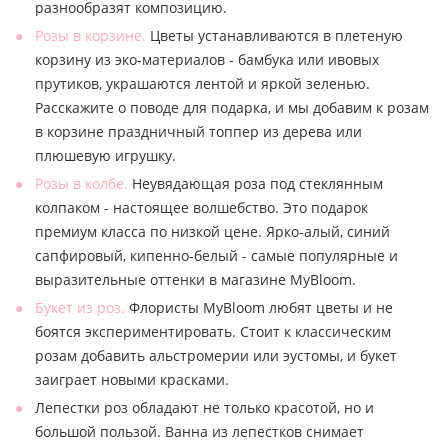
разнообразят композицию.
Розы в корзине.
Цветы устанавливаются в плетеную
корзину из эко-материалов - бамбука или ивовых
прутиков, украшаются лентой и яркой зеленью.
Расскажите о поводе для подарка, и мы добавим к розам
в корзине праздничный топпер из дерева или
плюшевую игрушку.
Розы в колбе.
Неувядающая роза под стеклянным
колпаком - настоящее волшебство. Это подарок
премиум класса по низкой цене. Ярко-алый, синий
сапфировый, кипенно-белый - самые популярные и
выразительные оттенки в магазине MyBloom.
Букет из роз.
Флористы MyBloom любят цветы и не
боятся экспериментировать. Стоит к классическим
розам добавить альстромерии или эустомы, и букет
заиграет новыми красками.
Лепестки роз обладают не только красотой, но и
большой пользой. Ванна из лепестков снимает