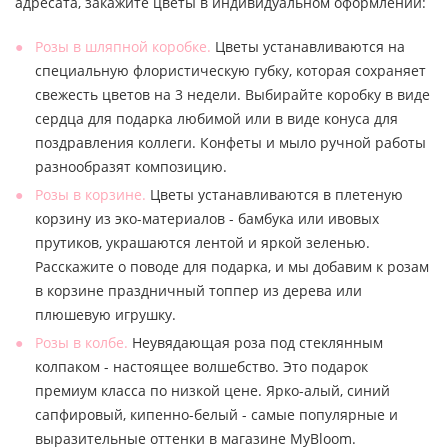
адресата, закажите цветы в индивидуальном оформлении:
Розы в шляпной коробке.
Цветы устанавливаются на
специальную флористическую губку, которая сохраняет
свежесть цветов на 3 недели. Выбирайте коробку в виде
сердца для подарка любимой или в виде конуса для
поздравления коллеги. Конфеты и мыло ручной работы
разнообразят композицию.
Розы в корзине.
Цветы устанавливаются в плетеную
корзину из эко-материалов - бамбука или ивовых
прутиков, украшаются лентой и яркой зеленью.
Расскажите о поводе для подарка, и мы добавим к розам
в корзине праздничный топпер из дерева или
плюшевую игрушку.
Розы в колбе.
Неувядающая роза под стеклянным
колпаком - настоящее волшебство. Это подарок
премиум класса по низкой цене. Ярко-алый, синий
сапфировый, кипенно-белый - самые популярные и
выразительные оттенки в магазине MyBloom.