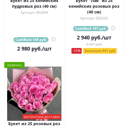
Букет из 25 Кенийских
Букет "Лав" из 25
пудровых роз (40 см)
кенийских розовых роз
(40 см)
Артикул: 002094
Артикул: 002030
CashBack 147 руб.
?
2 940
руб.
/шт
CashBack 149 руб.
?
3 381 руб.
2 980
руб.
/шт
-15%
Экономия 441 руб.
НОВИНКА
БЕСПЛАТНАЯ ДОСТАВКА
Букет из 25 розовых роз