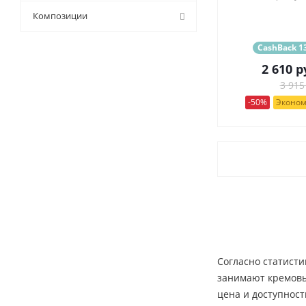
9 (
11
)
Композиции
CashBack 13
2 610
р
3 915
-50%
Эконом
Согласно статисти
занимают кремовые
цена и доступност