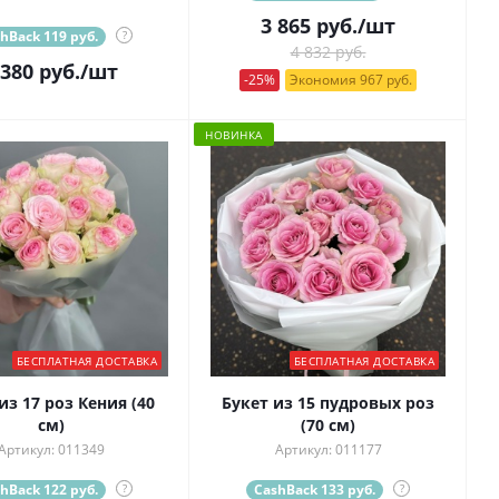
3 865
руб.
/шт
hBack 119 руб.
?
4 832 руб.
 380
руб.
/шт
-25%
Экономия 967 руб.
НОВИНКА
БЕСПЛАТНАЯ ДОСТАВКА
БЕСПЛАТНАЯ ДОСТАВКА
из 17 роз Кения (40
Букет из 15 пудровых роз
см)
(70 см)
Артикул: 011349
Артикул: 011177
hBack 122 руб.
?
CashBack 133 руб.
?