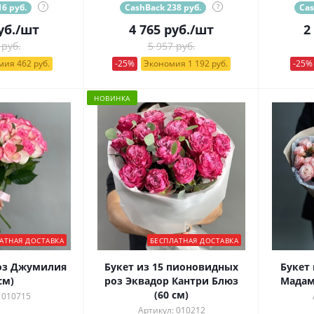
6 руб.
?
CashBack 238 руб.
?
Cas
уб.
/шт
4 765
руб.
/шт
2
 руб.
5 957 руб.
ия 462 руб.
-25%
Экономия 1 192 руб.
-25%
НОВИНКА
АТНАЯ ДОСТАВКА
БЕСПЛАТНАЯ ДОСТАВКА
роз Джумилия
Букет из 15 пионовидных
Букет 
см)
роз Эквадор Кантри Блюз
Мадам
(60 см)
 010715
Артикул: 010212