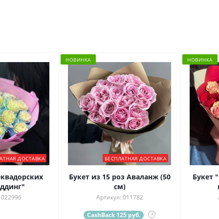
НОВИНКА
НОВИНКА
АТНАЯ ДОСТАВКА
БЕСПЛАТНАЯ ДОСТАВКА
Эквадорских
Букет из 15 роз Аваланж (50
Букет "
уддинг"
см)
 022996
Артикул: 011782
CashBack 125 руб.
?