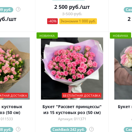
2 500
руб.
/шт
9 руб.
?
Cas
3 500 руб.
уб.
/шт
2
-40%
Экономия 1 000 руб.
НОВИНКА
НОВИНКА
АТНАЯ ДОСТАВКА
БЕСПЛАТНАЯ ДОСТАВКА
5 кустовых
Букет "Рассвет принцессы"
Букет 
з (50 см)
из 15 кустовых роз (50 см)
 011533
Артикул: 011371
8 руб.
?
CashBack 242 руб.
?
Cas