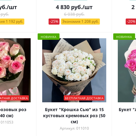
уб.
/шт
4 830
руб.
/шт
2
 руб.
6 038 руб.
ия 1 192 руб.
-25%
Экономия 1 208 руб.
-20%
НОВИНКА
НОВИНКА
АТНАЯ ДОСТАВКА
БЕСПЛАТНАЯ ДОСТАВКА
розовых роз
Букет "Крошка Сью" из 15
Букет "
40 см)
кустовых кремовых роз (50
см)
 011053
Артикул: 011010