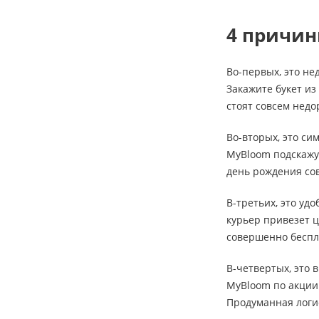
4 причин
Во-первых, это не
Закажите букет из
стоят совсем недо
Во-вторых, это си
MyBloom подскажут
день рождения сов
В-третьих, это уд
курьер привезет ц
совершенно беспл
В-четвертых, это 
MyBloom по акции 
Продуманная логи