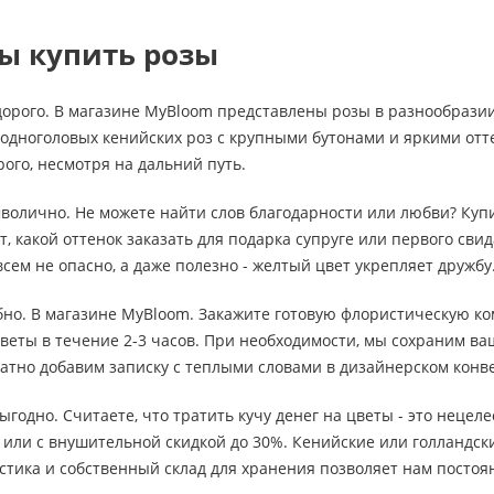
ы купить розы
дорого. В магазине MyBloom представлены розы в разнообразии
 одноголовых кенийских роз с крупными бутонами и яркими от
рого, несмотря на дальний путь.
мволично. Не можете найти слов благодарности или любви? Ку
, какой оттенок заказать для подарка супруге или первого свид
сем не опасно, а даже полезно - желтый цвет укрепляет дружбу
обно. В магазине MyBloom. Закажите готовую флористическую ко
веты в течение 2-3 часов. При необходимости, мы сохраним в
атно добавим записку с теплыми словами в дизайнерском конв
выгодно. Считаете, что тратить кучу денег на цветы - это неце
или с внушительной скидкой до 30%. Кенийские или голландски
стика и собственный склад для хранения позволяет нам посто