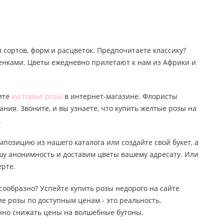
 сортов, форм и расцветок. Предпочитаете классику?
тенками. Цветы ежедневно прилетают к нам из Африки и
пите
кустовые розы
в интернет-магазине. Флористы
ания. Звоните, и вы узнаете, что купить желтые розы на
.
мпозицию из нашего каталога или создайте свой букет, а
ашу анонимность и доставим цветы вашему адресату. Или
ерте.
лесообразно? Успейте купить розы недорого на сайте
е розы по доступным ценам - это реальность.
янно снижать цены на волшебные бутоны.