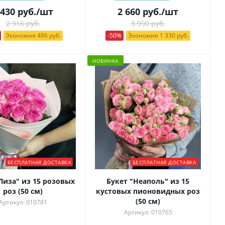
 430
руб.
/шт
2 660
руб.
/шт
2 916 руб.
3 990 руб.
Экономия 486 руб.
-50%
Экономия 1 330 руб.
НОВИНКА
БЕСПЛАТНАЯ ДОСТАВКА
БЕСПЛАТНАЯ ДОСТАВКА
Лиза" из 15 розовых
Букет "Неаполь" из 15
роз (50 см)
кустовых пионовидных роз
(50 см)
Артикул: 010781
Артикул: 010765