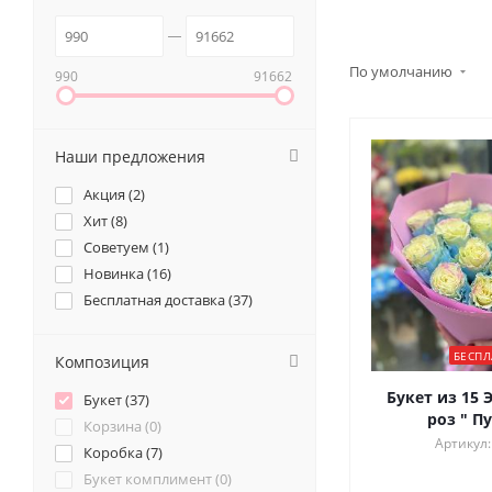
По умолчанию
990
91662
Наши предложения
Акция (
2
)
Хит (
8
)
Советуем (
1
)
Новинка (
16
)
Бесплатная доставка (
37
)
БЕСПЛ
Композиция
Букет из 15 
Букет (
37
)
роз " П
Корзина (
0
)
Артикул:
Коробка (
7
)
Букет комплимент (
0
)