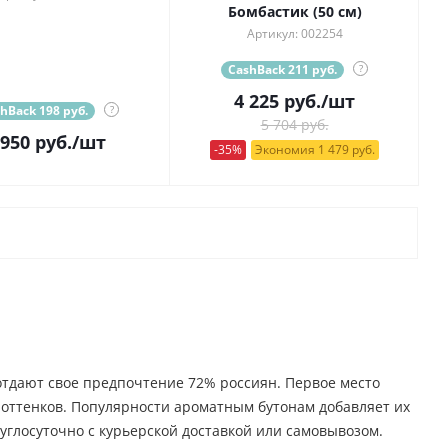
Бомбастик (50 см)
Артикул: 002254
CashBack 211 руб.
?
4 225
руб.
/шт
hBack 198 руб.
?
5 704 руб.
 950
руб.
/шт
-35%
Экономия 1 479 руб.
 отдают свое предпочтение 72% россиян. Первое место
о оттенков. Популярности ароматным бутонам добавляет их
углосуточно с курьерской доставкой или самовывозом.