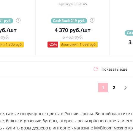
Артикул: 009145
1 руб.
?
CashBack 219 руб.
?
уб.
/шт
4 370
руб.
/шт
Cas
 руб.
5 463 руб.
3
ия 1 305 руб.
-25%
Экономия 1 093 руб.
Показать еще
1
2
ке, самые популярные цветы в России - розы. Вечной классике
, белые и розовые бутоны, второе - розы красного цвета и ег
ь - купить розы дешево в интернет-магазине MyBloom можно кр