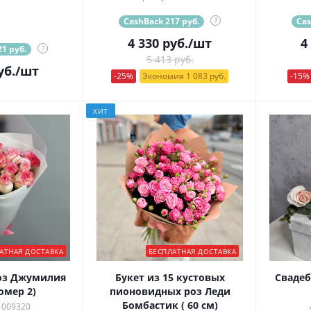
CashBack 217 руб.
?
Cas
4 330
руб.
/шт
4
1 руб.
?
5 413 руб.
уб.
/шт
-25%
Экономия 1 083 руб.
-15%
ХИТ
АТНАЯ ДОСТАВКА
БЕСПЛАТНАЯ ДОСТАВКА
роз Джумилия
Букет из 15 кустовых
Свадеб
омер 2)
пионовидных роз Леди
Бомбастик ( 60 см)
 009320