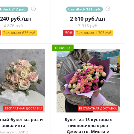
hBack 212 руб.
?
CashBack 131 руб.
?
 240
руб.
/шт
2 610
руб.
/шт
4 876 руб.
3 915 руб.
Экономия 636 руб.
-50%
Экономия 1 305 руб.
НОВИНКА
БЕСПЛАТНАЯ ДОСТАВКА
БЕСПЛАТНАЯ ДОСТАВКА
ный букет из роз и
Букет из 15 кустовых
эвкалипта
пионовидных роз
Джелатто, Мисти и
Артикул: 002812