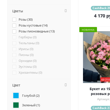
CashBack 20
Цветы
4 170
р
Розы (
30
)
Розы кустовые (
14
)
НОВИНКА
Розы пионовидные (
13
)
Герберы (
0
)
Тюльпаны (
0
)
Ирисы (
0
)
Пионы (
0
)
Орхидеи (
0
)
Эустомы (
0
)
Хризантемы (
0
)
Ромашки (
0
)
БЕСПЛ
Ранункулюсы (
0
)
Цвет
Букет из 1
Альстромерии (
0
)
розовых ро
Голубой (
2
)
Гортензии (
0
)
Артикул:
Лилии (
0
)
Зеленый (
1
)
Подсолнухи (
0
)
CashBack 23