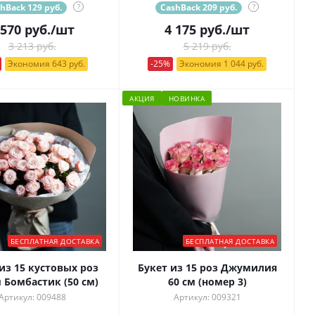
hBack 129 руб.
?
CashBack 209 руб.
?
 570
руб.
/шт
4 175
руб.
/шт
3 213 руб.
5 219 руб.
Экономия 643 руб.
-25%
Экономия 1 044 руб.
АКЦИЯ
НОВИНКА
БЕСПЛАТНАЯ ДОСТАВКА
БЕСПЛАТНАЯ ДОСТАВКА
из 15 кустовых роз
Букет из 15 роз Джумилия
 Бомбастик (50 см)
60 см (номер 3)
Артикул: 009488
Артикул: 009321