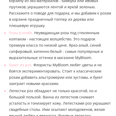
корзину из эко-материалов - бамбука или ивовых
прутиков, украшаются лентой и яркой зеленью.
Расскажите о поводе для подарка, и мы добавим к розам
в корзине праздничный топпер из дерева или
плюшевую игрушку.
Розы в колбе.
Неувядающая роза под стеклянным
колпаком - настоящее волшебство. Это подарок
премиум класса по низкой цене. Ярко-алый, синий
сапфировый, кипенно-белый - самые популярные и
выразительные оттенки в магазине MyBloom.
Букет из роз.
Флористы MyBloom любят цветы и не
боятся экспериментировать. Стоит к классическим
розам добавить альстромерии или эустомы, и букет
заиграет новыми красками.
Лепестки роз обладают не только красотой, но и
большой пользой. Ванна из лепестков снимает
усталость и тонизирует кожу. Лепестками роз украшают
свадебные столы. Ими осыпают молодоженов, желая
вечной любви и верности. Розовые лепестки -