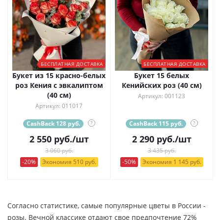
БЕСПЛАТНАЯ ДОСТАВКА
БЕСПЛАТНАЯ ДОСТАВКА
Букет из 15 красно-белых
Букет 15 белых
роз Кения с эвкалиптом
Кенийских роз (40 см)
(40 см)
Артикул: 001123
Артикул: 011017
CashBack 128 руб.
?
CashBack 115 руб.
?
2 550
руб.
/шт
2 290
руб.
/шт
3 060 руб.
3 435 руб.
-20%
Экономия 510 руб.
-50%
Экономия 1 145 руб.
Согласно статистике, самые популярные цветы в России -
розы. Вечной классике отдают свое предпочтение 72%