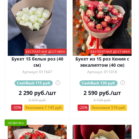
БЕСПЛАТНАЯ ДОСТАВКА
БЕСПЛАТНАЯ ДОСТАВКА
Букет 15 белых роз (40
Букет из 15 роз Кения с
см)
эвкалиптом (40 см)
Артикул: 011647
Артикул: 011018
CashBack 115 руб.
?
CashBack 130 руб.
?
2 290
руб.
/шт
2 590
руб.
/шт
3 435 руб.
3 108 руб.
-50%
Экономия 1 145 руб.
-20%
Экономия 518 руб.
НОВИНКА