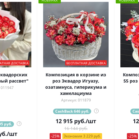
НОВИНКА
НОВИНКА
АТНАЯ ДОСТАВКА
БЕСПЛАТНАЯ ДОСТАВКА
Эквадорских
Композиция в корзине из
Композ
ый рассвет"
роз Эквадор Игуазу,
55 роз
озатамнуса, гиперикума и
 011947
хамелациума
Артикул: 011879
CashBack 646 руб.
?
Cas
12 915
руб.
/шт
12
5 руб.
?
16 144 руб.
уб.
/шт
-25%
Экономия 3 229 руб.
-25%