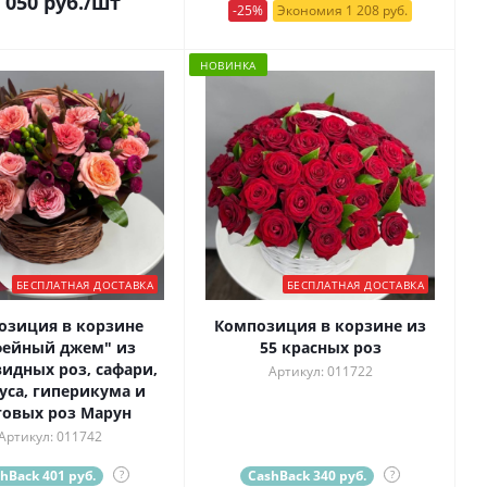
 050
руб.
/шт
-25%
Экономия 1 208 руб.
НОВИНКА
БЕСПЛАТНАЯ ДОСТАВКА
БЕСПЛАТНАЯ ДОСТАВКА
озиция в корзине
Композиция в корзине из
фейный джем" из
55 красных роз
идных роз, сафари,
Артикул: 011722
уса, гиперикума и
товых роз Марун
Артикул: 011742
hBack 401 руб.
?
CashBack 340 руб.
?