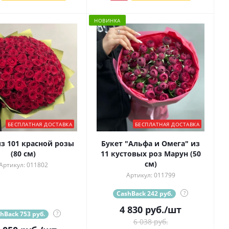
НОВИНКА
БЕСПЛАТНАЯ ДОСТАВКА
БЕСПЛАТНАЯ ДОСТАВКА
из 101 красной розы
Букет "Альфа и Омега" из
(80 см)
11 кустовых роз Марун (50
см)
Артикул: 011802
Артикул: 011799
CashBack 242 руб.
?
4 830
руб.
/шт
hBack 753 руб.
?
6 038 руб.