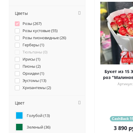
Цветы
Розы (
267
)
Розы кустовые (
55
)
Розы пионовидные (
26
)
Герберы (
1
)
Тюльпаны (
0
)
Ирисы (
1
)
БЕСПЛ
Пионы (
2
)
Букет из 15 
Орхидеи (
1
)
роз "Малинов
Эустомы (
13
)
Артикул:
Хризантемы (
2
)
Ромашки (
0
)
Ранункулюсы (
3
)
Цвет
Альстромерии (
10
)
Голубой (
13
)
Гортензии (
2
)
CashBack 19
Лилии (
1
)
3 890
р
Зеленый (
36
)
Подсолнухи (
0
)