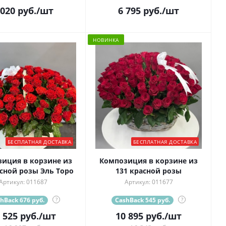
 020
руб.
/шт
6 795
руб.
/шт
НОВИНКА
БЕСПЛАТНАЯ ДОСТАВКА
БЕСПЛАТНАЯ ДОСТАВКА
иция в корзине из
Композиция в корзине из
асной розы Эль Торо
131 красной розы
Артикул: 011687
Артикул: 011677
hBack 676 руб.
?
CashBack 545 руб.
?
 525
руб.
/шт
10 895
руб.
/шт