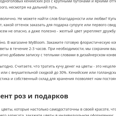
 одноголовых кенийских роз с крупными бутонами и яркими от
рого, несмотря на дальний путь.
мволично. Не можете найти слов благодарности или любви? Ку
, какой оттенок заказать для подарка супруге или первого свид
сем не опасно, а даже полезно - желтый цвет укрепляет дружбу
обно. В магазине MyBloom. Закажите готовую флористическую ко
веты в течение 2-3 часов. При необходимости, мы сохраним в
атно добавим записку с теплыми словами в дизайнерском конв
выгодно. Считаете, что тратить кучу денег на цветы - это неце
или с внушительной скидкой до 30%. Кенийские или голландски
стика и собственный склад для хранения позволяет нам посто
ент роз и подарков
 цветы, которые настолько самодостаточны в своей красоте, чт
оего адресата, закажите цветы в индивидуальном оформлении: