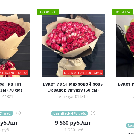
НОВИНКА
НОВИНКА
АТНАЯ ДОСТАВКА
БЕСПЛАТНАЯ ДОСТАВКА
ра" из 101
Букет из 51 махровой розы
Букет 
зы (70 см)
Эквадор Игуазу (60 см)
 011821
Артикул: 011816
1 руб.
?
CashBack 478 руб.
?
уб.
/шт
9 560
руб.
/шт
Cas
 руб.
11 950 руб.