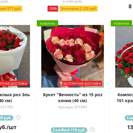
 руб.
6 690 руб.
8
ия 977 руб.
-50%
Экономия 2 230 руб.
НОВИНКА
НОВИНКА
АТНАЯ ДОСТАВКА
БЕСПЛАТНАЯ ДОСТАВКА
асных роз Эль
Букет "Вечность" из 15 роз
Композ
40 см)
кения (40 см)
151 кр
 011705
Артикул: 011693
9 руб.
?
Cas
уб.
/шт
13
CashBack 119 руб.
?