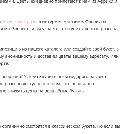
тенками. Цветы ежедневно прилетают к нам из Африки и
пите
кустовые розы
в интернет-магазине. Флористы
ания. Звоните, и вы узнаете, что купить желтые розы на
.
мпозицию из нашего каталога или создайте свой букет, а
ашу анонимность и доставим цветы вашему адресату. Или
ерте.
лесообразно? Успейте купить розы недорого на сайте
е розы по доступным ценам - это реальность.
янно снижать цены на волшебные бутоны.
о органично смотрятся в классическом букете. Но если вы