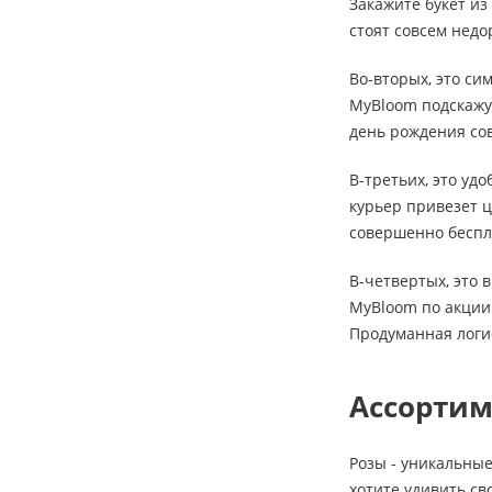
Закажите букет из
стоят совсем недо
Во-вторых, это си
MyBloom подскажут
день рождения сов
В-третьих, это уд
курьер привезет ц
совершенно беспл
В-четвертых, это 
MyBloom по акции 
Продуманная логи
Ассортим
Розы - уникальные
хотите удивить св