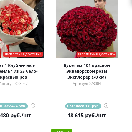
БЕСПЛАТНАЯ ДОСТАВКА
БЕСПЛАТНАЯ ДОСТАВКА
ет " Клубничный
Букет из 101 красной
ейль" из 35 бело-
Эквадорской розы
красных роз
Эксплорер (70 см)
Артикул: 023027
Артикул: 023004
hBack 424 руб.
?
CashBack 931 руб.
?
 480
руб.
/шт
18 615
руб.
/шт