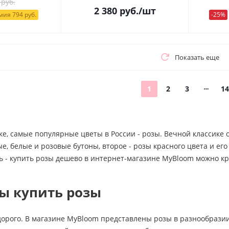
 руб.
2 380
руб.
/шт
ия 794 руб.
-25%
Показать еще
1
2
3
14
ке, самые популярные цветы в России - розы. Вечной классике
, белые и розовые бутоны, второе - розы красного цвета и ег
ь - купить розы дешево в интернет-магазине MyBloom можно кр
ы купить розы
дорого. В магазине MyBloom представлены розы в разнообразии