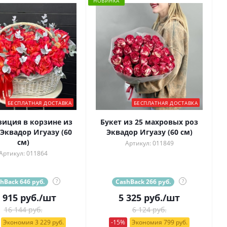
НОВИНКА
БЕСПЛАТНАЯ ДОСТАВКА
БЕСПЛАТНАЯ ДОСТАВКА
иция в корзине из
Букет из 25 махровых роз
 Эквадор Игуазу (60
Эквадор Игуазу (60 см)
см)
Артикул: 011849
Артикул: 011864
hBack 646 руб.
?
CashBack 266 руб.
?
 915
руб.
/шт
5 325
руб.
/шт
16 144 руб.
6 124 руб.
Экономия 3 229 руб.
-15%
Экономия 799 руб.