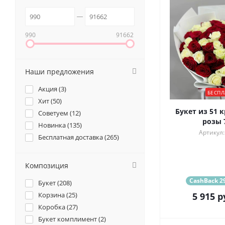
990
91662
Наши предложения
Акция (
3
)
БЕСПЛ
Хит (
50
)
Букет из 51 
Советуем (
12
)
розы 
Новинка (
135
)
Артикул:
Бесплатная доставка (
265
)
Композиция
CashBack 29
Букет (
208
)
Корзина (
25
)
5 915
р
Коробка (
27
)
Букет комплимент (
2
)