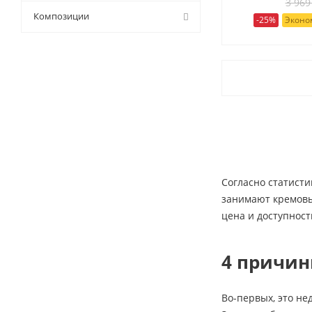
3 969
9 (
7
)
Композиции
-25%
Эконом
Согласно статисти
занимают кремовые
цена и доступност
4 причин
Во-первых, это не