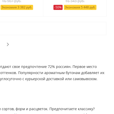
16 907 руб.
16 343 руб.
Экономия 3 382 руб.
-50%
Экономия 5 448 руб.
 отдают свое предпочтение 72% россиян. Первое место
о оттенков. Популярности ароматным бутонам добавляет их
углосуточно с курьерской доставкой или самовывозом.
 сортов, форм и расцветок. Предпочитаете классику?