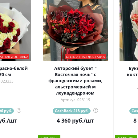
АТНАЯ ДОСТАВКА
БЕСПЛАТНАЯ ДОСТАВКА
красно-белой
Авторский букет "
Бук
70 см
Восточная ночь" с
кокт
французскими розами,
 023333
альстромерией м
леукадендроном
Артикул: 023119
6 руб.
?
CashBack 218 руб.
?
Cas
уб.
/шт
4 360
руб.
/шт
8