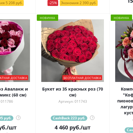
15
ия 5 208 руб.
-25%
Экономия 2 390 руб.
НОВИНКА
НОВИНКА
АТНАЯ ДОСТАВКА
БЕСПЛАТНАЯ ДОСТАВКА
оз Аваланж и
Букет из 35 красных роз (70
Комп
микс (60 см)
см)
"Ко
пионов
 011786
Артикул: 011743
лагур
кус
5 руб.
?
CashBack 223 руб.
?
уб.
/шт
4 460
руб.
/шт
Cas